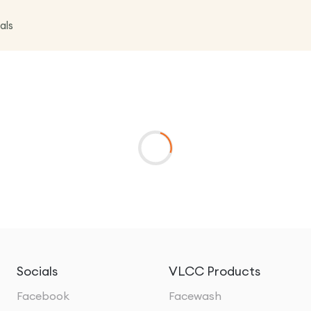
als
Socials
VLCC Products
Facebook
Facewash